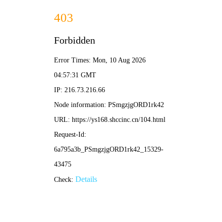
哔咔漫画
· 漫迷聚集地
搜索
首页
热血
恋爱
玄幻
搞笑
穿越
最近更新
🔥 异能少年王
热门力荐 · 追更不停
🔥 海量正版