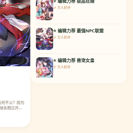
⭐ 编辑力荐 极品狂婿
9. 王爷你好帅
🎉 万人好评
🔥 热度 10078
⭐ 编辑力荐 最强NPC联盟
10. 龙王的人鱼新娘
🎉 万人好评
🔥 热度 9947
⭐ 编辑力荐 兽宠女皇
11. 苏馨儿滚出娱乐圈
🎉 万人好评
🔥 热度 9580
⭐ 编辑力荐 校草会长是头狼
12. 重生暖婚轻轻宠
🎉 万人好评
🔥 热度 9666
为何不公？因为
球杀戮日开
⭐ 编辑力荐 王爷你好帅
13. 妖神学院
🎉 万人好评
🔥 热度 10565