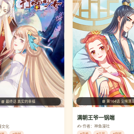
📘 第164话 尘埃落
📘 最终话 真实的幸福
满朝王爷一锅端
✍️ 作者：神鱼漫社
漫文化
#恋爱
#古风
#穿越