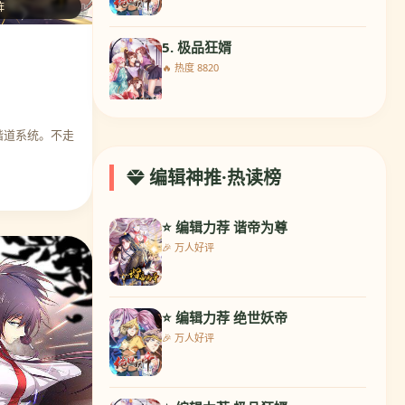
阵
5. 极品狂婿
🔥 热度 8820
谐道系统。不走
6. 最强NPC联盟
🔥 热度 9771
编辑神推·热读榜
⭐ 编辑力荐 谐帝为尊
7. 兽宠女皇
🎉 万人好评
🔥 热度 10445
⭐ 编辑力荐 绝世妖帝
8. 校草会长是头狼
🎉 万人好评
🔥 热度 9957