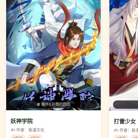
📘 番外3 孙黯的回应
妖神学院
打雷少女
✍️ 作者：极漫文化
✍️ 作者：极
#热血
#玄幻