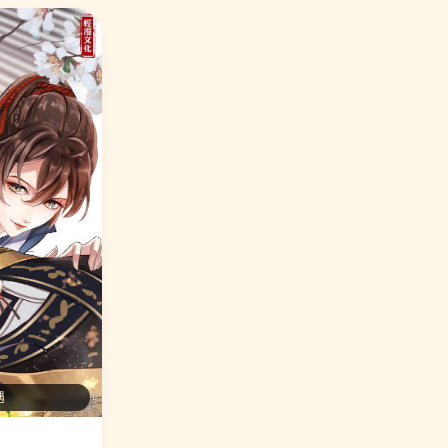
⭐ 编辑力荐 龙王的人鱼新娘
14. 打雷少女
🎉 万人好评
🔥 热度 10115
⭐ 编辑力荐 苏馨儿滚出娱乐圈
15. 满朝王爷一锅端
🎉 万人好评
🔥 热度 10063
⭐ 编辑力荐 重生暖婚轻轻宠
16. 伏天圣主
🎉 万人好评
🔥 热度 10022
⭐ 编辑力荐 妖神学院
17. 第一赘婿
🎉 万人好评
🔥 热度 9679
遇