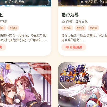
📘 第64话 反击
📘 最终话 荒古化血
王
谐帝为尊
界互动
✍️ 作者：极漫文化
后宫
#玄幻
#修真
#热血
#玄幻
扬意外获得一枚戒指，身体得到改
吸猫少年孟长稷车祸穿越，绑定
女性具有独特吸引力的体质......…
寻常路的修炼！…
读
📖 开始阅读