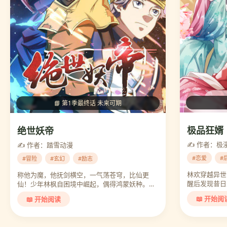
📘 第1季最终话 未来可期
极品狂婿
绝世妖帝
✍️ 作者：极
✍️ 作者：踏雪动漫
#恋爱
#
#冒险
#玄幻
#励志
林欢穿越异世
称他为魔，他抚剑横空，一气荡苍穹，比仙更
醒后发现昔日未
仙！少年林枫自困境中崛起，偶得鸿蒙妖种。…
📖 开始阅
📖 开始阅读