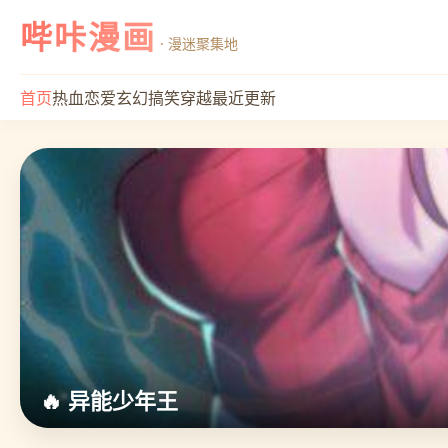
哔咔漫画
· 漫迷聚集地
首页
热血
恋爱
玄幻
搞笑
穿越
最近更新
🔥 异能少年王