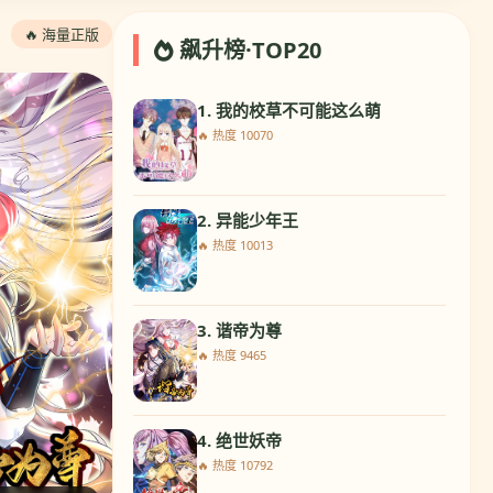
🔥 海量正版
飙升榜·TOP20
1. 我的校草不可能这么萌
🔥 热度 10070
2. 异能少年王
🔥 热度 10013
3. 谐帝为尊
🔥 热度 9465
4. 绝世妖帝
🔥 热度 10792