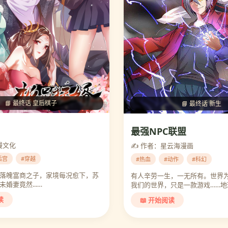
📘 最终话 皇后棋子
📘 最终话 新生
最强NPC联盟
漫文化
✍️ 作者：星云海漫画
后宫
#穿越
#热血
#动作
#科幻
落魄富商之子，家境每况愈下，苏
有人辛劳一生，一无所有。世界
婚妻竟然...…
我们的世界，只是一款游戏……地
启！…
读
📖 开始阅读