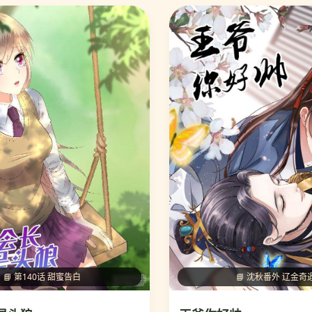
📘 第140话 甜蜜告白
📘 沈秋番外 辽金奇