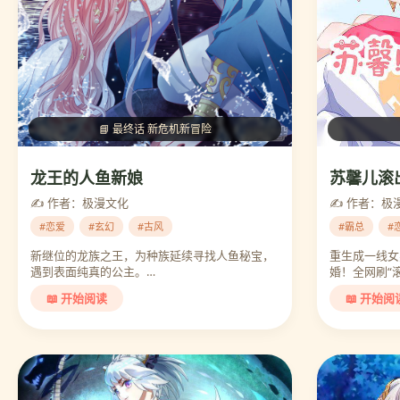
📘 最终话 新危机新冒险
龙王的人鱼新娘
苏馨儿滚
✍️ 作者：极漫文化
✍️ 作者：极
#恋爱
#玄幻
#古风
#霸总
#
新继位的龙族之王，为种族延续寻找人鱼秘宝，
重生成一线女
遇到表面纯真的公主。…
婚！全网刷“
📖 开始阅读
📖 开始阅