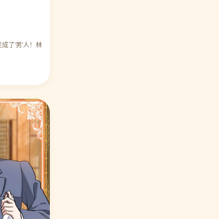
⭐ 编辑力荐 打雷少女
18. 宠你如蜜少帅追妻
🎉 万人好评
🔥 热度 10567
成了‘男’人！林
⭐ 编辑力荐 满朝王爷一锅端
19. 让我陷入恋爱的她们
🎉 万人好评
🔥 热度 10762
⭐ 编辑力荐 伏天圣主
20. 异界土豪供应商
🎉 万人好评
🔥 热度 9674
⭐ 编辑力荐 第一赘婿
🎉 万人好评
⭐ 编辑力荐 宠你如蜜少帅追妻
🎉 万人好评