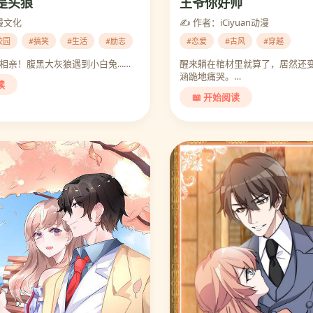
是头狼
王爷你好帅
漫文化
✍️ 作者：iCiyuan动漫
校园
#搞笑
#生活
#励志
#恋爱
#古风
#穿越
相亲！腹黑大灰狼遇到小白兔...…
醒来躺在棺材里就算了，居然还变
涵跪地痛哭。…
读
📖 开始阅读