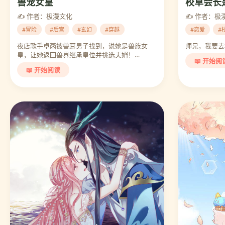
校草会长
兽宠女皇
✍️ 作者：极
✍️ 作者：极漫文化
#恋爱
#
#冒险
#后宫
#玄幻
#穿越
师兄，我要去
夜店歌手卓菡被兽耳男子找到，说她是兽族女
皇，让她返回兽界继承皇位并挑选夫婿！…
📖 开始阅
📖 开始阅读