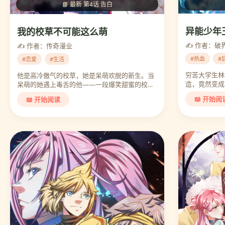
📘 最新 第4话 告白
异能少年
我的校草不可能这么萌
✍️ 作者：破
✍️ 作者：传奇漫业
#热血
#
#恋爱
#生活
穷苦大学生林
他是高冷傲气的校草，她是呆萌欢脱的新生。当
造，竟然变成对
呆萌的她遇上毒舌的他——一段爆笑甜蜜的校园
故事。…
📖 开始阅
📖 开始阅读