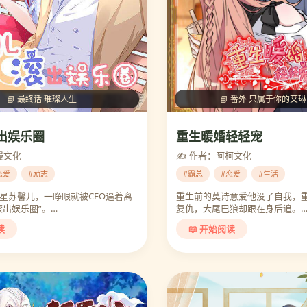
📘 番外 只属于你的艾
📘 最终话 璀璨人生
重生暖婚轻轻宠
出娱乐圈
✍️ 作者：阿柯文化
漫文化
#霸总
#恋爱
#生活
恋爱
#励志
重生前的莫诗意爱他没了自我，
星苏馨儿，一睁眼就被CEO逼着离
复仇，大尾巴狼却跟在身后追。
滚出娱乐圈”。…
📖 开始阅读
读