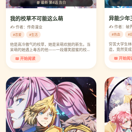
📘 最新 第4话 告白
异能少年
我的校草不可能这么萌
✍️ 作者：破
✍️ 作者：传奇漫业
#热血
#
#恋爱
#生活
穷苦大学生林
他是高冷傲气的校草，她是呆萌欢脱的新生。当
造，竟然变成对
呆萌的她遇上毒舌的他——一段爆笑甜蜜的校园
故事。…
📖 开始阅
📖 开始阅读