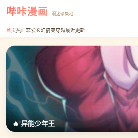
哔咔漫画
· 漫迷聚集地
首页
热血
恋爱
玄幻
搞笑
穿越
最近更新
🔥 异能少年王