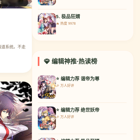
阵
5. 极品狂婿
🔥 热度 9978
谐道系统。不走
6. 最强NPC联盟
🔥 热度 9394
编辑神推·热读榜
⭐ 编辑力荐 谐帝为尊
7. 兽宠女皇
🎉 万人好评
🔥 热度 9997
⭐ 编辑力荐 绝世妖帝
8. 校草会长是头狼
🎉 万人好评
🔥 热度 9803