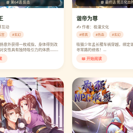
📘 第64话 反击
📘 最终话 荒古化血
王
谐帝为尊
界互动
✍️ 作者：极漫文化
后宫
#玄幻
#修真
#热血
#玄幻
扬意外获得一枚戒指，身体得到改
吸猫少年孟长稷车祸穿越，绑定
女性具有独特吸引力的体质......…
寻常路的修炼！…
读
📖 开始阅读