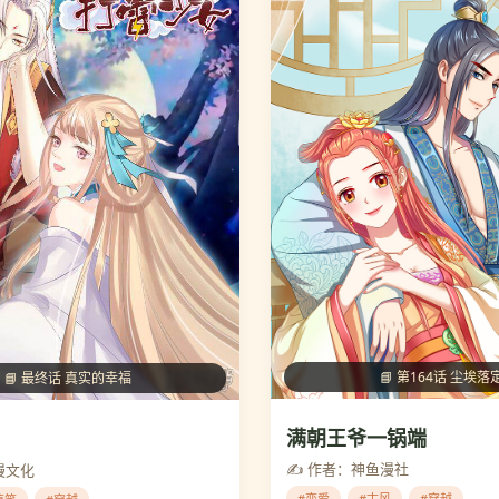
📘 第164话 尘埃落
📘 最终话 真实的幸福
满朝王爷一锅端
✍️ 作者：神鱼漫社
漫文化
#恋爱
#古风
#穿越