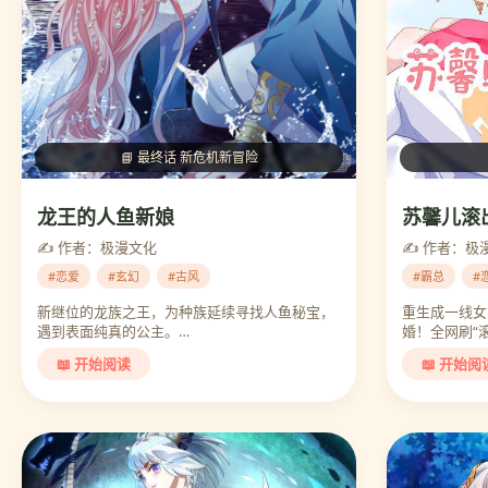
📘 最终话 新危机新冒险
龙王的人鱼新娘
苏馨儿滚
✍️ 作者：极漫文化
✍️ 作者：极
#恋爱
#玄幻
#古风
#霸总
#
新继位的龙族之王，为种族延续寻找人鱼秘宝，
重生成一线女
遇到表面纯真的公主。…
婚！全网刷“
📖 开始阅读
📖 开始阅