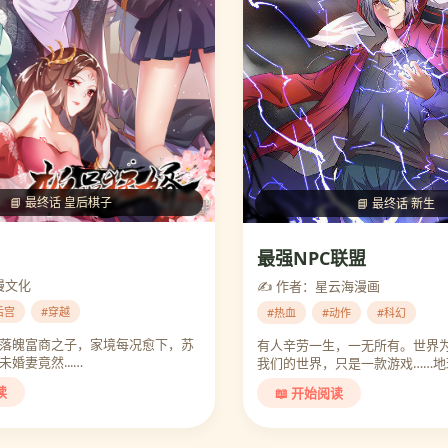
📘 最终话 皇后棋子
📘 最终话 新生
最强NPC联盟
漫文化
✍️ 作者：星云海漫画
后宫
#穿越
#热血
#动作
#科幻
落魄富商之子，家境每况愈下，苏
有人辛劳一生，一无所有。世界
婚妻竟然...…
我们的世界，只是一款游戏……地
启！…
读
📖 开始阅读