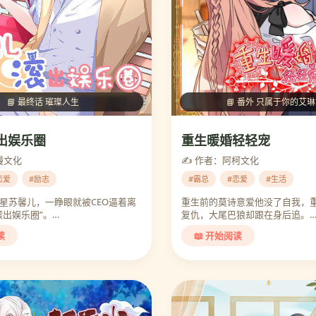
📘 番外 只属于你的艾
📘 最终话 璀璨人生
重生暖婚轻轻宠
出娱乐圈
✍️ 作者：阿柯文化
漫文化
#霸总
#恋爱
#生活
恋爱
#励志
重生前的莫诗意爱他没了自我，
星苏馨儿，一睁眼就被CEO逼着离
复仇，大尾巴狼却跟在身后追。
滚出娱乐圈”。…
📖 开始阅读
读