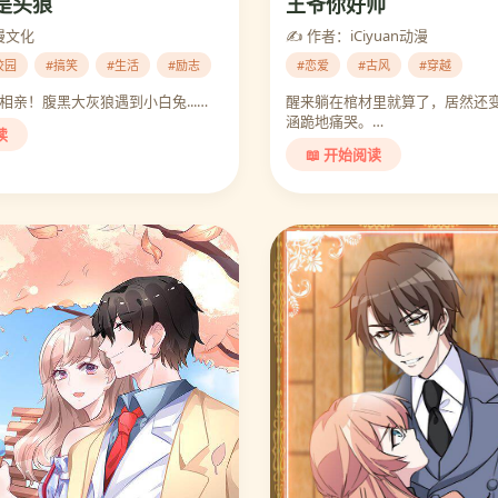
是头狼
王爷你好帅
漫文化
✍️ 作者：iCiyuan动漫
校园
#搞笑
#生活
#励志
#恋爱
#古风
#穿越
相亲！腹黑大灰狼遇到小白兔...…
醒来躺在棺材里就算了，居然还变
涵跪地痛哭。…
读
📖 开始阅读