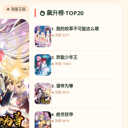
🔥 海量正版
飙升榜·TOP20
1. 我的校草不可能这么萌
🔥 热度 9227
2. 异能少年王
🔥 热度 10402
3. 谐帝为尊
🔥 热度 8818
4. 绝世妖帝
🔥 热度 8879