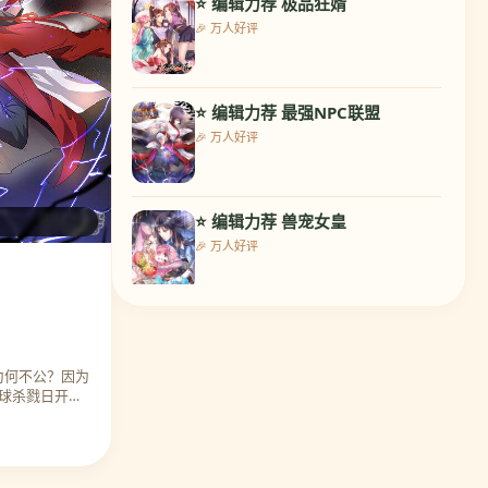
⭐ 编辑力荐 极品狂婿
9. 王爷你好帅
🎉 万人好评
🔥 热度 10384
⭐ 编辑力荐 最强NPC联盟
10. 龙王的人鱼新娘
🎉 万人好评
🔥 热度 10262
⭐ 编辑力荐 兽宠女皇
11. 苏馨儿滚出娱乐圈
🎉 万人好评
🔥 热度 9859
⭐ 编辑力荐 校草会长是头狼
12. 重生暖婚轻轻宠
🎉 万人好评
🔥 热度 10212
为何不公？因为
球杀戮日开
⭐ 编辑力荐 王爷你好帅
13. 妖神学院
🎉 万人好评
🔥 热度 10274