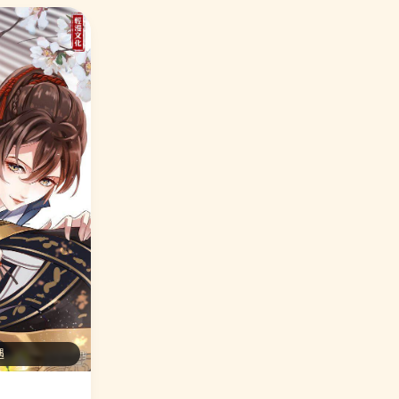
⭐ 编辑力荐 龙王的人鱼新娘
14. 打雷少女
🎉 万人好评
🔥 热度 9430
⭐ 编辑力荐 苏馨儿滚出娱乐圈
15. 满朝王爷一锅端
🎉 万人好评
🔥 热度 10522
⭐ 编辑力荐 重生暖婚轻轻宠
16. 伏天圣主
🎉 万人好评
🔥 热度 10210
⭐ 编辑力荐 妖神学院
17. 第一赘婿
🎉 万人好评
🔥 热度 10351
遇