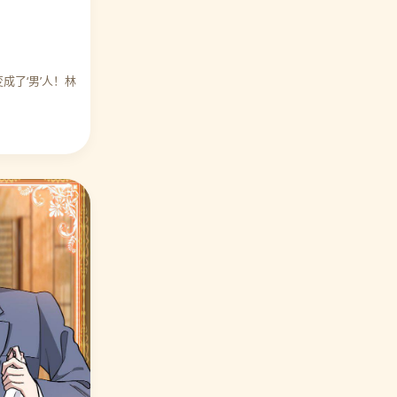
⭐ 编辑力荐 打雷少女
18. 宠你如蜜少帅追妻
🎉 万人好评
🔥 热度 9205
成了‘男’人！林
⭐ 编辑力荐 满朝王爷一锅端
19. 让我陷入恋爱的她们
🎉 万人好评
🔥 热度 10249
⭐ 编辑力荐 伏天圣主
20. 异界土豪供应商
🎉 万人好评
🔥 热度 9655
⭐ 编辑力荐 第一赘婿
🎉 万人好评
⭐ 编辑力荐 宠你如蜜少帅追妻
🎉 万人好评