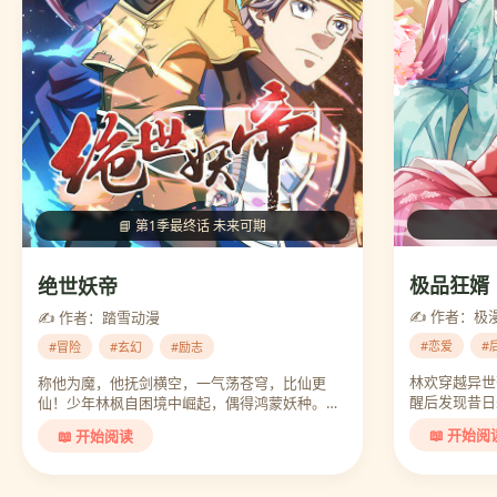
📘 第1季最终话 未来可期
极品狂婿
绝世妖帝
✍️ 作者：极
✍️ 作者：踏雪动漫
#恋爱
#
#冒险
#玄幻
#励志
林欢穿越异世
称他为魔，他抚剑横空，一气荡苍穹，比仙更
醒后发现昔日未
仙！少年林枫自困境中崛起，偶得鸿蒙妖种。…
📖 开始阅
📖 开始阅读