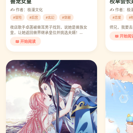
校草会长
兽宠女皇
✍️ 作者：极
✍️ 作者：极漫文化
#恋爱
#
#冒险
#后宫
#玄幻
#穿越
师兄，我要去
夜店歌手卓菡被兽耳男子找到，说她是兽族女
皇，让她返回兽界继承皇位并挑选夫婿！…
📖 开始阅
📖 开始阅读