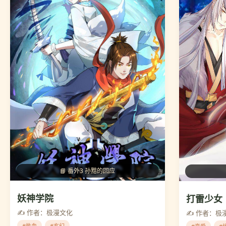
📘 番外3 孙黯的回应
妖神学院
打雷少女
✍️ 作者：极漫文化
✍️ 作者：极
#热血
#玄幻