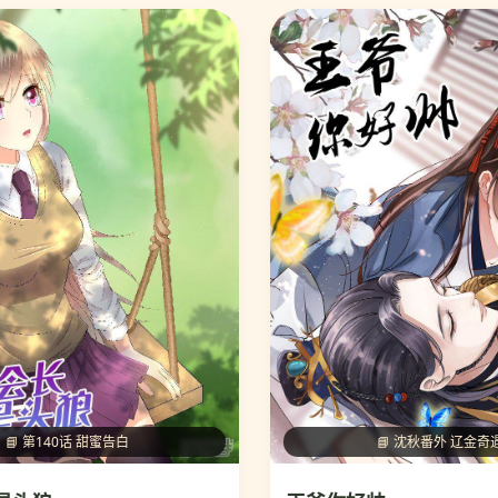
📘 第140话 甜蜜告白
📘 沈秋番外 辽金奇